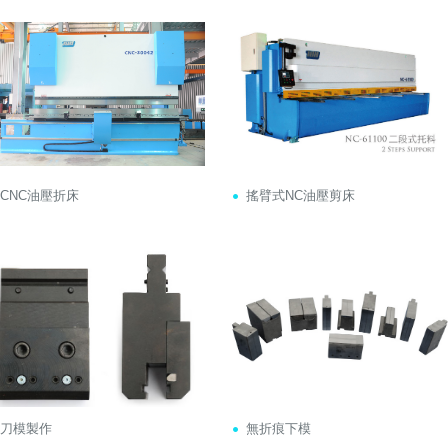
CNC油壓折床
搖臂式NC油壓剪床
刀模製作
無折痕下模