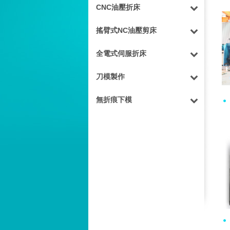
CNC油壓折床
搖臂式NC油壓剪床
全電式伺服折床
刀模製作
無折痕下模